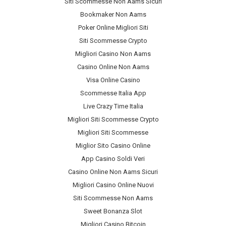
Siti Scommesse Non Aams Sicuri
Bookmaker Non Aams
Poker Online Migliori Siti
Siti Scommesse Crypto
Migliori Casino Non Aams
Casino Online Non Aams
Visa Online Casino
Scommesse Italia App
Live Crazy Time Italia
Migliori Siti Scommesse Crypto
Migliori Siti Scommesse
Miglior Sito Casino Online
App Casino Soldi Veri
Casino Online Non Aams Sicuri
Migliori Casino Online Nuovi
Siti Scommesse Non Aams
Sweet Bonanza Slot
Migliori Casino Bitcoin