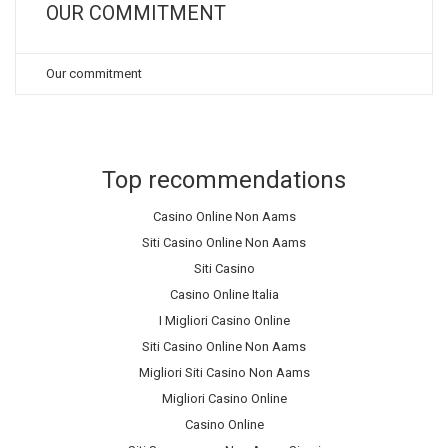
OUR COMMITMENT
Our commitment
Top recommendations
Casino Online Non Aams
Siti Casino Online Non Aams
Siti Casino
Casino Online Italia
I Migliori Casino Online
Siti Casino Online Non Aams
Migliori Siti Casino Non Aams
Migliori Casino Online
Casino Online