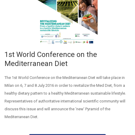
1st World Conference on the
Mediterranean Diet
The 1st World Conference on the Mediterranean Diet will take place in
Milan on 6, 7 and 8 July 2016 in order to revitalize the Med Diet, from a
healthy dietary pattern to a healthy Mediterranean sustainable lifestyle.
Representatives of authoritative international scientific community will
discuss this issue and will announce the ‘new’ Pyramid of the
Mediterranean Diet.