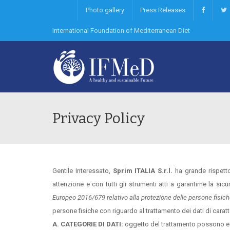
Photo gallery
Press Releases
International Foundation of Mediterranean Diet
Privacy Policy
Gentile Interessato,
Sprim ITALIA S.r.l.
ha grande rispetto
attenzione e con tutti gli strumenti atti a garantirne la si
Europeo 2016/679 relativo alla protezione delle persone fisiche
persone fisiche con riguardo al trattamento dei dati di cara
A. CATEGORIE DI DATI:
oggetto del trattamento possono ess