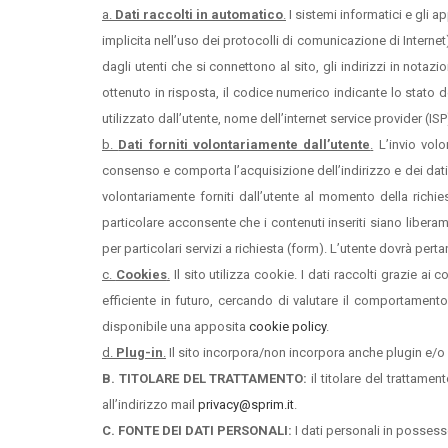
a.
Dati raccolti in automatico
.
I sistemi informatici e gli 
implicita nell’uso dei protocolli di comunicazione di Internet)
dagli utenti che si connettono al sito, gli indirizzi in notazi
ottenuto in risposta, il codice numerico indicante lo stato de
utilizzato dall’utente, nome dell’internet service provider (ISP
b.
Dati forniti volontariamente dall’utente
.
L’invio volo
consenso e comporta l’acquisizione dell’indirizzo e dei dati d
volontariamente forniti dall’utente al momento della richi
particolare acconsente che i contenuti inseriti siano liberam
per particolari servizi a richiesta (form). L’utente dovrà perta
c.
Cookies
.
Il sito utilizza cookie. I dati raccolti grazie ai
efficiente in futuro, cercando di valutare il comportament
disponibile una apposita
cookie policy
.
d.
Plug-in
.
Il sito incorpora/non incorpora anche plugin e/o 
B. TITOLARE DEL TRATTAMENTO:
il titolare del trattamen
all’indirizzo mail
privacy@sprim.it
.
C. FONTE DEI DATI PERSONALI:
I dati personali in possess