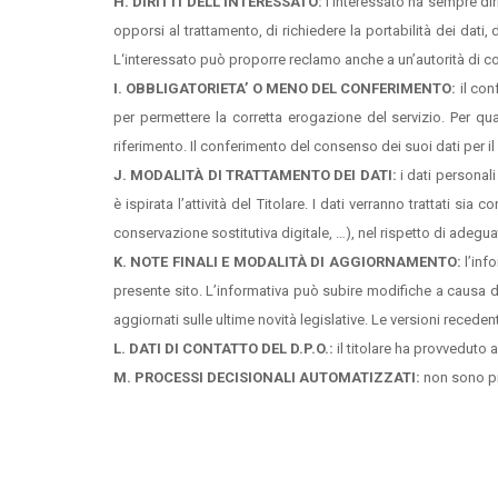
H. DIRITTI DELL’INTERESSATO:
l’interessato ha sempre dirit
opporsi al trattamento, di richiedere la portabilità dei dati,
L‘interessato può proporre reclamo anche a un’autorità di co
I. OBBLIGATORIETA’ O MENO DEL CONFERIMENTO:
il con
per permettere la corretta erogazione del servizio. Per quan
riferimento. Il conferimento del consenso dei suoi dati per 
J. MODALITÀ DI TRATTAMENTO DEI DATI:
i dati personal
è ispirata l’attività del Titolare.
I dati verranno trattati sia 
conservazione sostitutiva digitale, …), nel rispetto di adeg
K. NOTE FINALI E MODALIT
À
DI AGGIORNAMENTO:
l’info
presente sito. L’informativa può subire modifiche a causa d
aggiornati sulle ultime novità legislative. Le versioni recede
L.
DATI DI CONTATTO DEL D.P.O.:
i
l titolare ha provveduto a
M. PROCESSI DECISIONALI AUTOMATIZZATI:
non sono pre