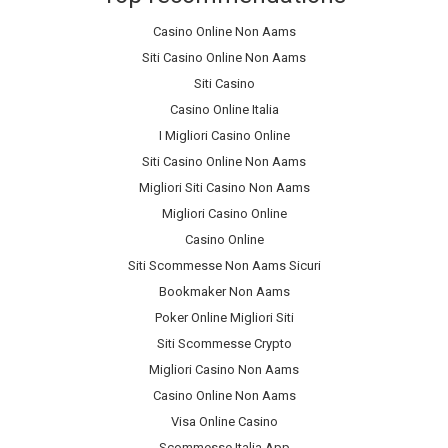
Casino Online Non Aams
Siti Casino Online Non Aams
Siti Casino
Casino Online Italia
I Migliori Casino Online
Siti Casino Online Non Aams
Migliori Siti Casino Non Aams
Migliori Casino Online
Casino Online
Siti Scommesse Non Aams Sicuri
Bookmaker Non Aams
Poker Online Migliori Siti
Siti Scommesse Crypto
Migliori Casino Non Aams
Casino Online Non Aams
Visa Online Casino
Scommesse Italia App