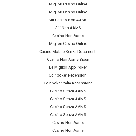
Migliori Casino Online
Migliori Casino Online
Siti Casino Non AAMS
Siti Non AAMS
Casinò Non Aams
Migliori Casino Online
Casino Mobile Senza Documenti
Casino Non Aams Sicuri
Le Migliori App Poker
Coinpoker Recensioni
Coinpoker Italia Recensione
Casino Senza AAMS
Casino Senza AAMS
Casino Senza AAMS
Casino Senza AAMS
Casino Non Aams
Casino Non Aams