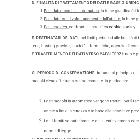
D. FINALITÀ DI TRATTAMENTO DEI DATI E BASE GIURIDIC
Per i dati raccolti in automatico
, la base giuridica è il
Per i dati forniti volontariamente dall’utente
, la base g
Per i cookies:
confronta la specifica
cookies policy
.
E. DESTINATARI DEI DATI:
nei limiti pertinenti alle finalità
terzi, hosting provider, società informatiche, agenzie di co
F. TRASFERIMENTO DEI DATI VERSO PAESI TERZI:
non è pr
G. PERIODO DI CONSERVAZIONE:
in base al principio di 
raccolti viene effettuata periodicamente. In particolare:
i dati raccolti in automatico vengono trattati, per il 
anche a fini di sicurezza o in base alle scadenze prev
I dati forniti volontariamente dall’utente verranno con
norme di legge.