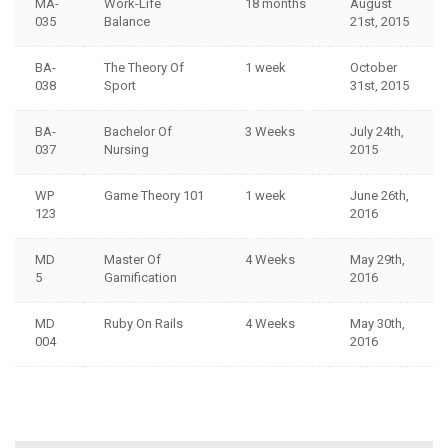
MA-
Work-Life
18 months
August
035
Balance
21st, 2015
BA-
The Theory Of
1 week
October
038
Sport
31st, 2015
BA-
Bachelor Of
3 Weeks
July 24th,
037
Nursing
2015
WP
Game Theory 101
1 week
June 26th,
123
2016
MD
Master Of
4 Weeks
May 29th,
5
Gamification
2016
MD
Ruby On Rails
4 Weeks
May 30th,
004
2016