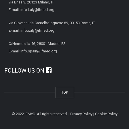
via Brisa 3, 20123 Milano, IT
E-mail:
info.italy@ifmed.org
via Giovanni da Castelbolognese 89, 00153 Roma, IT
E-mail:
info.italy@ifmed.org
C/Hermosilla 46, 28001 Madrid, ES
E-mail:
info.spain@ifmed.org
FOLLOW US ON
TOP
© 2022 IFMeD. All rights reserved. |
Privacy Policy
|
Cookie Policy