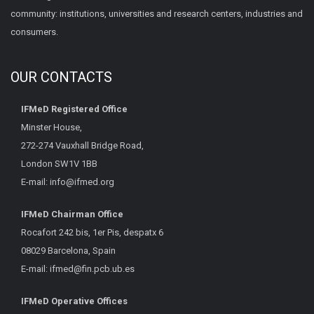
community: institutions, universities and research centers, industries and
consumers.
OUR CONTACTS
IFMeD Registered Office
Minster House,
272-274 Vauxhall Bridge Road,
London SW1V 1BB
E-mail:
info@ifmed.org
IFMeD Chairman Office
Rocafort 242 bis, 1er Pis, despatx 6
08029 Barcelona, Spain
E-mail:
ifmed@fin.pcb.ub.es
IFMeD Operative Offices