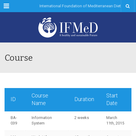
Menu
International Foundation of Mediterranean Diet
Course
Course
Start
ID
Duration
Name
Date
BA-
Information
2 weeks
March
039
System
11th, 2015