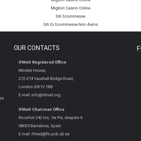
Migliori Casinò Online
Siti Scommesse
Siti Di Scommesse Non Aams
OUR CONTACTS
F
IFMeD Registered Office
Minster House,
272-274 Vauxhall Bridge Road,
London SW1V 1BB
E-mail:
info@ifmed.org
ies
IFMeD Chairman Office
Rocafort 242 bis, 1er Pis, despatx 6
08029 Barcelona, Spain
E-mail:
ifmed@fin.pcb.ub.es