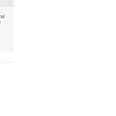
rld
n