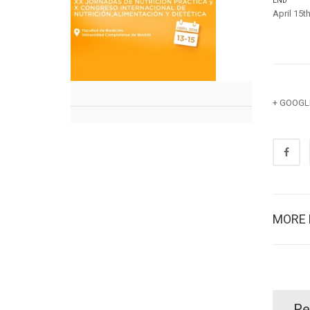
END
April 15t
+ GOOG
MORE 
Re