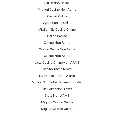
Siti Casino Online
Migliori Casino Non Aams
Casino Online
Crypto Casino Online
Migliori Siti Casino Online
Online Casino
Casinò Non Aams
Casinò Online Non Aams
Casino Non Aams
Lista Casino Online Non AAMS
Casino Aams Nuovi
Nuovi Casino Non Aams
Miglior Sito Poker Online Soldi Veri
Siti Poker Non Aams
Slots Non AAMS
Migliori Casino Online
Migliori Casino Online