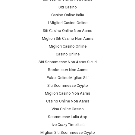
Siti Casino
Casino Online Italia
I Migliori Casino Online
Siti Casino Online Non Aams
Migliori Siti Casino Non Aams
Migliori Casino Online
Casino Online
Siti Scommesse Non Aams Sicuri
Bookmaker Non Aams
Poker Online Migliori Siti
Siti Scommesse Crypto
Migliori Casino Non Aams
Casino Online Non Aams
Visa Online Casino
Scommesse Italia App
Live Crazy Time Italia
Migliori Siti Scommesse Crypto