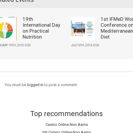
19th
1st IFMeD Wo
International Day
Conference o
on Practical
Mediterranean
Nutrition
Diet
UARY 19TH, 2015 0:00
JULY 6TH, 2016 0:00
You must be
logged in
to post a comment.
Top recommendations
Casino Online Non Aams
Siti Casino Online Non Aams