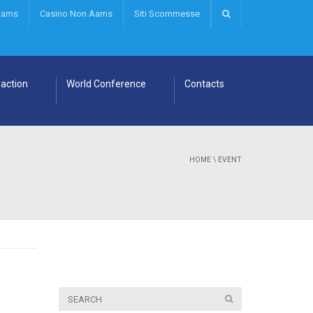
 Aams
Casino Non Aams
Siti Scommesse
 action
World Conference
Contacts
HOME
\
EVENT