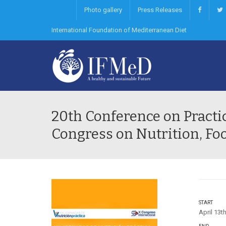
Photo gallery
Press Releases
International Foundation of Mediterranean Diet
20th Conference on Practic
Congress on Nutrition, Foo
START
April 13t