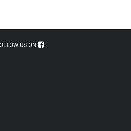
OLLOW US ON