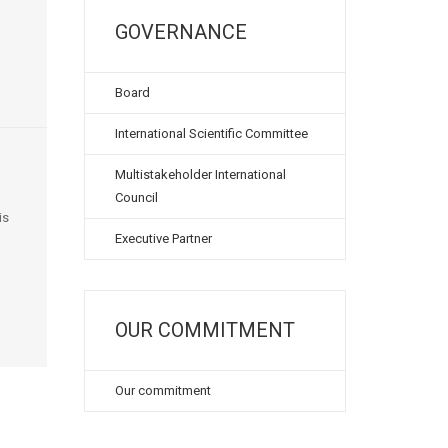
GOVERNANCE
Board
International Scientific Committee
Multistakeholder International
Council
is
Executive Partner
OUR COMMITMENT
Our commitment