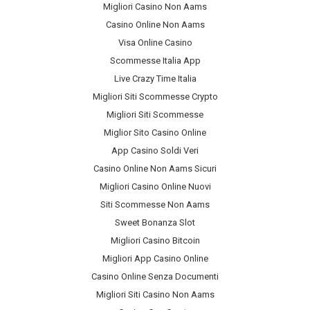
Migliori Casino Non Aams
Casino Online Non Aams
Visa Online Casino
Scommesse Italia App
Live Crazy Time Italia
Migliori Siti Scommesse Crypto
Migliori Siti Scommesse
Miglior Sito Casino Online
App Casino Soldi Veri
Casino Online Non Aams Sicuri
Migliori Casino Online Nuovi
Siti Scommesse Non Aams
Sweet Bonanza Slot
Migliori Casino Bitcoin
Migliori App Casino Online
Casino Online Senza Documenti
Migliori Siti Casino Non Aams