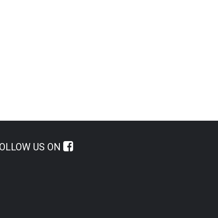
OLLOW US ON