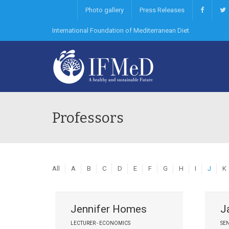
Photo gallery
Press Releases
International Foundation of Mediterranean Diet
Professors
All
A
B
C
D
E
F
G
H
I
J
K
Jennifer Homes
J
LECTURER - ECONOMICS
SEN