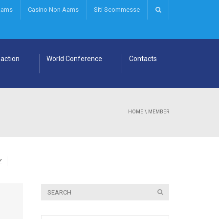
 Aams
Casino Non Aams
Siti Scommesse
 action
World Conference
Contacts
HOME
\
MEMBER
Z