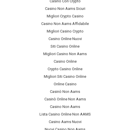
Casino Con Crypto
Casino Non Aams Sicuri
Migliori Crypto Casino
Casino Non Aams Affidabile
Migliori Casino Crypto
Casino Online Nuovi
Siti Casino Online
Migliori Casino Non Aams
Casino Online
Crypto Casino Online
Migliori Siti Casino Online
Online Casino
Casinò Non Aams
Casinò Online Non Aams
Casino Non Aams
Lista Casino Online Non AAMS
Casino Aams Nuovi
Nuovi Casino Non Aams