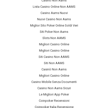
Casino Non Aams
Lista Casino Online Non AAMS
Casino Aams Nuovi
Nuovi Casino Non Aams
Miglior Sito Poker Online Soldi Veri
Siti Poker Non Aams
Slots Non AAMS
Migliori Casino Online
Migliori Casino Online
Siti Casino Non AAMS
Siti Non AAMS
Casinò Non Aams
Migliori Casino Online
Casino Mobile Senza Documenti
Casino Non Aams Sicuri
Le Migliori App Poker
Coinpoker Recensioni
Coinpoker Italia Recensione