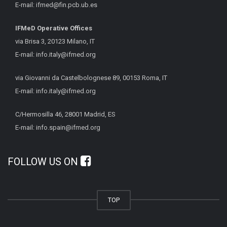
E-mail:
ifmed@fin.pcb.ub.es
IFMeD Operative Offices
via Brisa 3, 20123 Milano, IT
E-mail:
info.italy@ifmed.org
via Giovanni da Castelbolognese 89, 00153 Roma, IT
E-mail:
info.italy@ifmed.org
C/Hermosilla 46, 28001 Madrid, ES
E-mail:
info.spain@ifmed.org
FOLLOW US ON
TOP