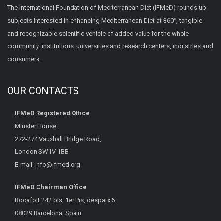
The International Foundation of Mediterranean Diet (IFMeD) rounds up
subjects interested in enhancing Mediterranean Diet at 360°, tangible
and recognizable scientific vehicle of added value for the whole
community: institutions, universities and research centers, industries and
consumers.
OUR CONTACTS
IFMeD Registered Office
Minster House,
272-274 Vauxhall Bridge Road,
London SW1V 1BB
E-mail:
info@ifmed.org
IFMeD Chairman Office
Rocafort 242 bis, 1er Pis, despatx 6
08029 Barcelona, Spain