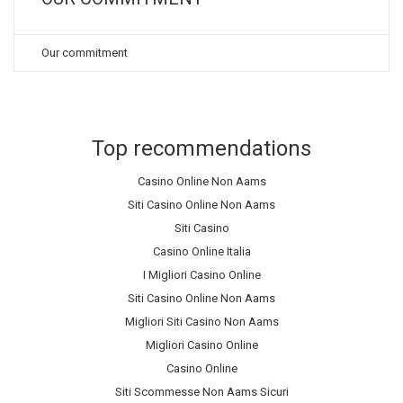
Our commitment
Top recommendations
Casino Online Non Aams
Siti Casino Online Non Aams
Siti Casino
Casino Online Italia
I Migliori Casino Online
Siti Casino Online Non Aams
Migliori Siti Casino Non Aams
Migliori Casino Online
Casino Online
Siti Scommesse Non Aams Sicuri