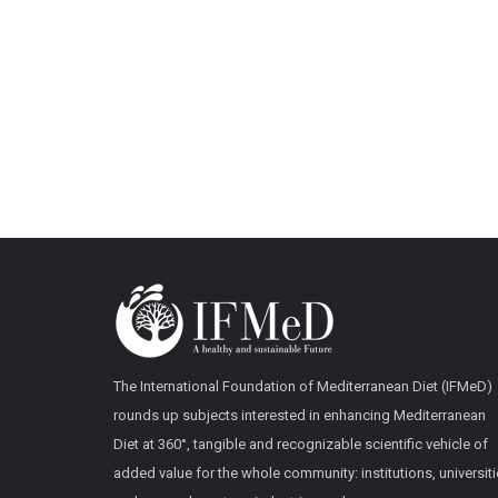
The International Foundation of Mediterranean Diet (IFMeD)
rounds up subjects interested in enhancing Mediterranean
Diet at 360°, tangible and recognizable scientific vehicle of
added value for the whole community: institutions, universit