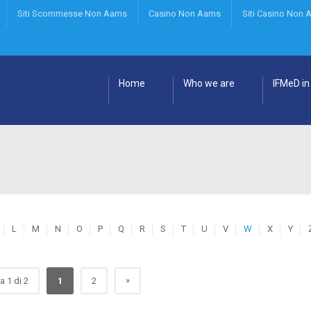
Siti Scommesse Non Aams
Casino Non Aams
Siti Casino Non
Home
Who we are
IFMeD in
L
M
N
O
P
Q
R
S
T
U
V
W
X
Y
»
a 1 di 2
1
2