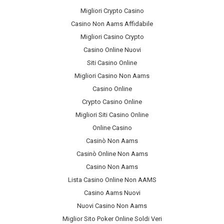
Migliori Crypto Casino
Casino Non Aams Affidabile
Migliori Casino Crypto
Casino Online Nuovi
Siti Casino Online
Migliori Casino Non Aams
Casino Online
Crypto Casino Online
Migliori Siti Casino Online
Online Casino
Casinò Non Aams
Casinò Online Non Aams
Casino Non Aams
Lista Casino Online Non AAMS
Casino Aams Nuovi
Nuovi Casino Non Aams
Miglior Sito Poker Online Soldi Veri