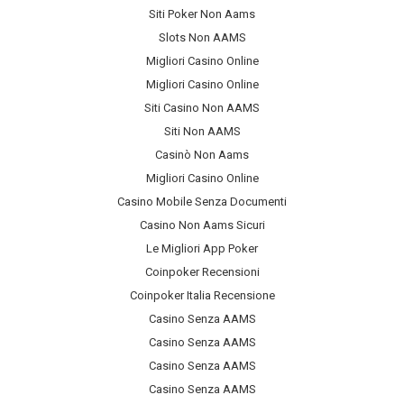
Siti Poker Non Aams
Slots Non AAMS
Migliori Casino Online
Migliori Casino Online
Siti Casino Non AAMS
Siti Non AAMS
Casinò Non Aams
Migliori Casino Online
Casino Mobile Senza Documenti
Casino Non Aams Sicuri
Le Migliori App Poker
Coinpoker Recensioni
Coinpoker Italia Recensione
Casino Senza AAMS
Casino Senza AAMS
Casino Senza AAMS
Casino Senza AAMS