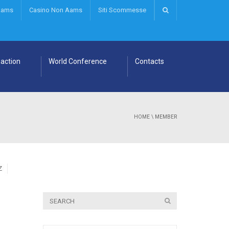
 Aams
Casino Non Aams
Siti Scommesse
 action
World Conference
Contacts
HOME
\
MEMBER
Z