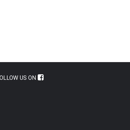
OLLOW US ON